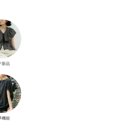
BF新品
季機能