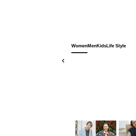
Women
Men
Kids
Life Style