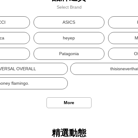
Select Brand
CCI
ASICS
ca
heyep
M
S
Patagonia
O
VERSAL OVERALL
thisisnevertha
honey flamingo.
More
精選動態