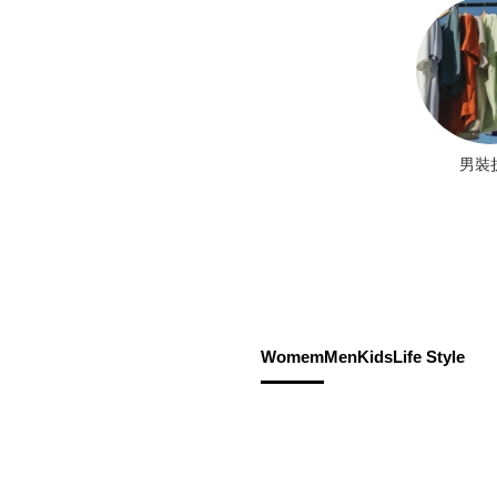
男裝
Womem
Men
Kids
Life Style