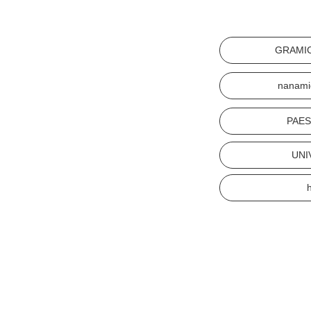
GRAMI
nanami
PAE
UNI