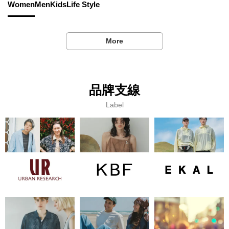
Women
Men
Kids
Life Style
More
品牌支線
Label