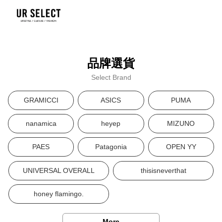
品牌選貨
Select Brand
GRAMICCI
ASICS
PUMA
nanamica
heyep
MIZUNO
PAES
Patagonia
OPEN YY
UNIVERSAL OVERALL
thisisneverthat
honey flamingo.
More