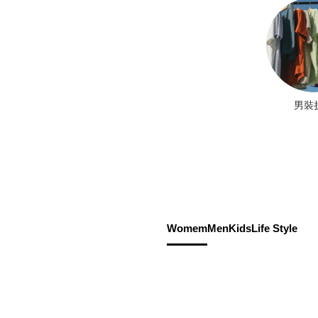
男裝
Womem
Men
Kids
Life Style