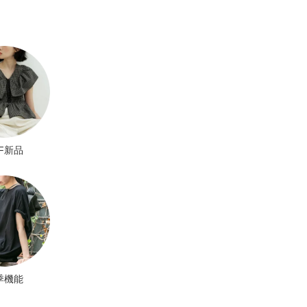
BF新品
季機能