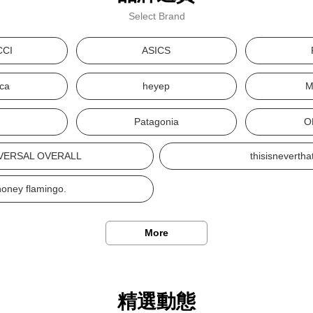
Select Brand
CCI
ASICS
ca
heyep
M
S
Patagonia
O
VERSAL OVERALL
thisisnevertha
honey flamingo.
More
精選動態