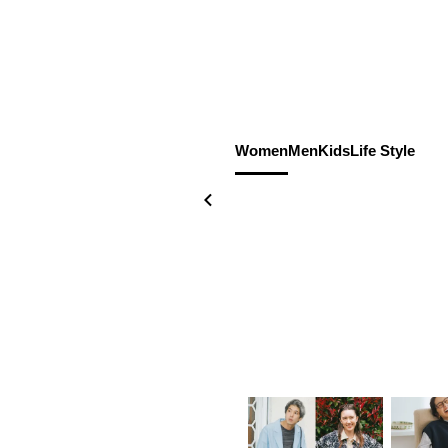
Women
Men
Kids
Life Style