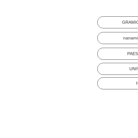
GRAMI
nanami
PAE
UNI