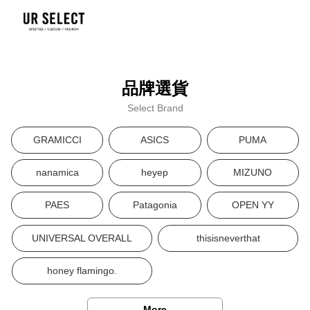
品牌選貨
Select Brand
GRAMICCI
ASICS
PUMA
nanamica
heyep
MIZUNO
PAES
Patagonia
OPEN YY
UNIVERSAL OVERALL
thisisneverthat
honey flamingo.
More