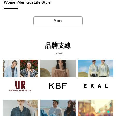
Women
Men
Kids
Life Style
More
品牌支線
Label