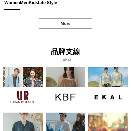
Women
Men
Kids
Life Style
More
品牌支線
Label