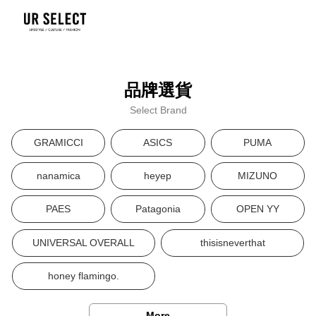
品牌選貨
Select Brand
GRAMICCI
ASICS
PUMA
nanamica
heyep
MIZUNO
PAES
Patagonia
OPEN YY
UNIVERSAL OVERALL
thisisneverthat
honey flamingo.
More