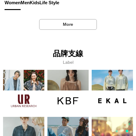
Women
Men
Kids
Life Style
More
品牌支線
Label