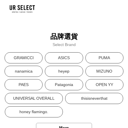
品牌選貨
Select Brand
GRAMICCI
ASICS
PUMA
nanamica
heyep
MIZUNO
PAES
Patagonia
OPEN YY
UNIVERSAL OVERALL
thisisneverthat
honey flamingo.
More