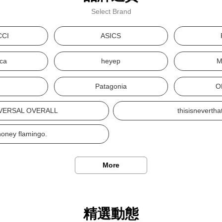
Select Brand
CCI
ASICS
ca
heyep
M
S
Patagonia
O
VERSAL OVERALL
thisisnevertha
honey flamingo.
More
精選動態