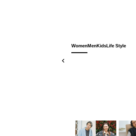
Women
Men
Kids
Life Style