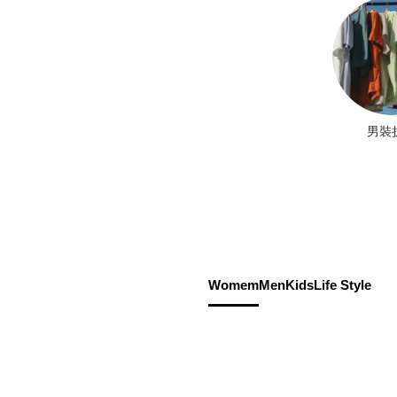
男裝
Womem
Men
Kids
Life Style