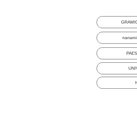
GRAMI
nanami
PAE
UNI