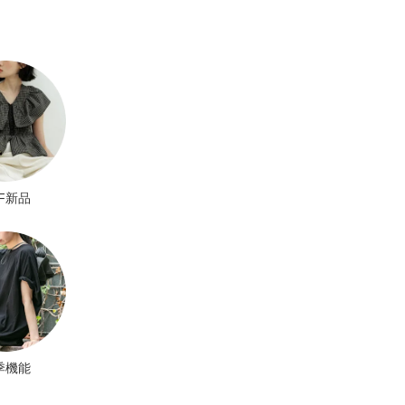
BF新品
季機能